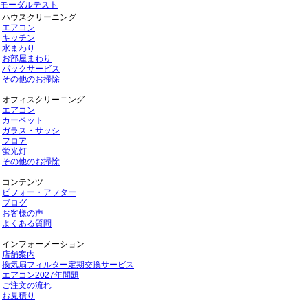
モーダルテスト
ハウスクリーニング
エアコン
キッチン
水まわり
お部屋まわり
パックサービス
その他のお掃除
オフィスクリーニング
エアコン
カーペット
ガラス・サッシ
フロア
蛍光灯
その他のお掃除
コンテンツ
ビフォー・アフター
ブログ
お客様の声
よくある質問
インフォーメーション
店舗案内
換気扇フィルター定期交換サービス
エアコン2027年問題
ご注文の流れ
お見積り