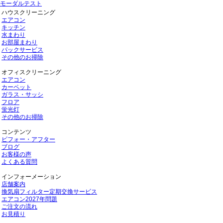
モーダルテスト
ハウスクリーニング
エアコン
キッチン
水まわり
お部屋まわり
パックサービス
その他のお掃除
オフィスクリーニング
エアコン
カーペット
ガラス・サッシ
フロア
蛍光灯
その他のお掃除
コンテンツ
ビフォー・アフター
ブログ
お客様の声
よくある質問
インフォーメーション
店舗案内
換気扇フィルター定期交換サービス
エアコン2027年問題
ご注文の流れ
お見積り