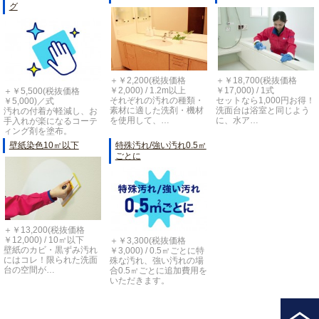
グ
＋￥2,200(税抜価格
＋￥18,700(税抜価格
￥2,000) / 1.2m以上
￥17,000) / 1式
＋￥5,500(税抜価格
それぞれの汚れの種類・
セットなら1,000円お得！
￥5,000)／式
素材に適した洗剤・機材
洗面台は浴室と同じよう
汚れの付着が軽減し、お
を使用して、…
に、水ア…
手入れが楽になるコーテ
ィング剤を塗布。
壁紙染色10㎡以下
特殊汚れ/強い汚れ0.5㎡
ごとに
＋￥13,200(税抜価格
￥12,000) / 10㎡以下
＋￥3,300(税抜価格
壁紙のカビ・黒ずみ汚れ
￥3,000) / 0.5㎡ごとに特
にはコレ！限られた洗面
殊な汚れ、強い汚れの場
台の空間が…
合0.5㎡ごとに追加費用を
いただきます。