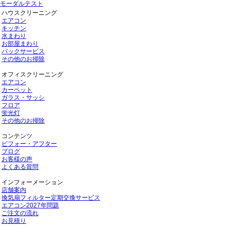
モーダルテスト
ハウスクリーニング
エアコン
キッチン
水まわり
お部屋まわり
パックサービス
その他のお掃除
オフィスクリーニング
エアコン
カーペット
ガラス・サッシ
フロア
蛍光灯
その他のお掃除
コンテンツ
ビフォー・アフター
ブログ
お客様の声
よくある質問
インフォーメーション
店舗案内
換気扇フィルター定期交換サービス
エアコン2027年問題
ご注文の流れ
お見積り